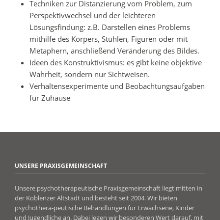
Techniken zur Distanzierung vom Problem, zum
Perspektivwechsel und der leichteren
Lösungsfindung: z.B. Darstellen eines Problems
mithilfe des Körpers, Stühlen, Figuren oder mit
Metaphern, anschließend Veränderung des Bildes.
Ideen des Konstruktivismus: es gibt keine objektive
Wahrheit, sondern nur Sichtweisen.
Verhaltensexperimente und Beobachtungsaufgaben
für Zuhause
UNSERE PRAXISGEMEINSCHAFT
Unsere psychotherapeutische Praxisgemeinschaft liegt mitten in
der Koblenzer Altstadt und besteht seit 2004. Wir bieten
psychothera-peutische Behandlungen für Erwachsene, Kinder
und Jugendliche an. Dabei legen wir besonderen Wert darauf, mit